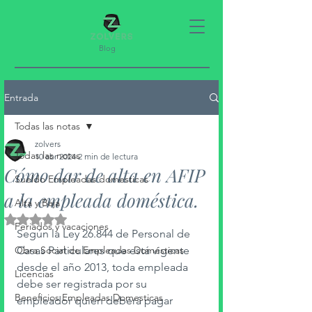
Blog
Entrada
Todas las notas
zolvers
Todas las notas
10 abr 2024
2 min de lectura
Cómo dar de alta en AFIP
Sueldo Empleadas domesticas
a la empleada doméstica.
Alta y Baja
Obtuvo NaN de 5 estrellas.
Feriados y vacaciones
Según la Ley 26.844 de Personal de 
Obra Social de Empleadas Domésticas
Casas Particulares que está vigente 
desde el año 2013, toda empleada 
Licencias
debe ser registrada por su 
Beneficios Empleadas Domesticas
empleador quien deberá pagar 