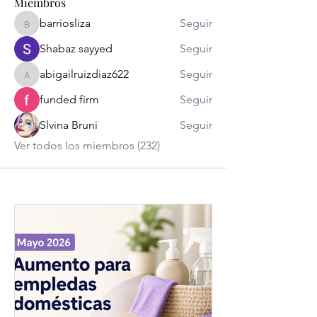
Miembros
barriosliza
Seguir
barriosliza
Shabaz sayyed
Seguir
abigailruizdiaz622
Seguir
abigailruizdiaz622
funded firm
Seguir
Slvina Bruni
Seguir
Ver todos los miembros (232)