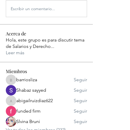
Escribir un comentario...
Acerca de
Hola, este grupo es para discutir tema
de Salarios y Derecho
...
Leer más
Miembros
barriosliza
Seguir
barriosliza
Shabaz sayyed
Seguir
abigailruizdiaz622
Seguir
abigailruizdiaz622
funded firm
Seguir
Slvina Bruni
Seguir
Ver todos los miembros (232)