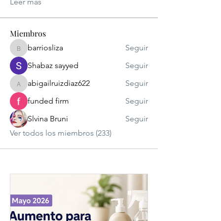
Leer más
Miembros
barriosliza
Seguir
barriosliza
Shabaz sayyed
Seguir
abigailruizdiaz622
Seguir
abigailruizdiaz622
funded firm
Seguir
Slvina Bruni
Seguir
Ver todos los miembros (233)