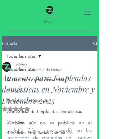
Blog
Entrada
Todas las notas
zolvers
Todas las notas
26 nov 2025
2 min de lectura
Aumento para Empleadas
Sueldo Empleadas domesticas
domésticas en Noviembre y
Alta y Baja
Diciembre 2025
Feriados y vacaciones
Obtuvo NaN de 5 estrellas.
Obra Social de Empleadas Domésticas
Licencias
Si bien aún no se publicó en el 
boletín Oficial, se acordó en las 
Beneficios Empleadas Domesticas
reuniones de paritarias un  nuevo 