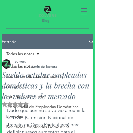
Blog
Entrada
Todas las notas
zolvers
Todas las notas
2 oct 2024
1 min de lectura
Sueldo octubre empleadas
Sueldo Empleadas domesticas
domésticas y la brecha con
Alta y Baja
los valores de mercado
Feriados y vacaciones
Obtuvo NaN de 5 estrellas.
Obra Social de Empleadas Domésticas
Dado que aún no se volvió a reunir la 
Licencias
CNTCP  (Comisión Nacional de 
Trabajo en Casas Particulares) para 
Beneficios Empleadas Domesticas
definir nuevos aumentos para el 